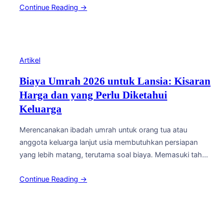
Continue Reading →
pengaruh berbeda terhadap kenyamanan selama
beribadah. Bagi keluarga yang hendak
memberangkatkan orang tua tercinta, memahami
karakteristik masing-masing musim akan membantu
mempersiapkan perjalanan dengan lebih matang.…
Artikel
Biaya Umrah 2026 untuk Lansia: Kisaran
Harga dan yang Perlu Diketahui
Keluarga
Merencanakan ibadah umrah untuk orang tua atau
anggota keluarga lanjut usia membutuhkan persiapan
yang lebih matang, terutama soal biaya. Memasuki tahun
2026, banyak keluarga mulai mencari informasi mengenai
Continue Reading →
kisaran harga paket umrah lansia agar bisa menabung
dan mengatur jadwal dengan tenang. Artikel ini akan
membahas gambaran biaya umrah 2026 khusus lansia
serta hal-hal penting yang…