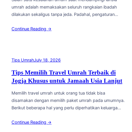
umrah adalah memaksakan seluruh rangkaian ibadah
dilakukan sekaligus tanpa jeda. Padahal, pengaturan
waktu istirahat yang baik justru membuat ibadah lebih
Continue Reading →
optimal. Atur Waktu Tidur dan Ibadah Malam Idealnya,
jamaah lansia diberi waktu tidur cukup sebelum shalat
Subuh dan tidak dipaksakan mengikuti seluruh ibadah
sunnah malam hari secara berturut-turut.…
Tips Umrah
July 18, 2026
Tips Memilih Travel Umrah Terbaik di
Jogja Khusus untuk Jamaah Usia Lanjut
Memilih travel umrah untuk orang tua tidak bisa
disamakan dengan memilih paket umrah pada umumnya.
Berikut beberapa hal yang perlu diperhatikan keluarga
sebelum memutuskan. Legalitas dan Pengalaman Travel
Continue Reading →
Pastikan travel memiliki izin resmi dan legalitas yang jelas
dari Kementerian Agama. Tanyakan pula pengalaman