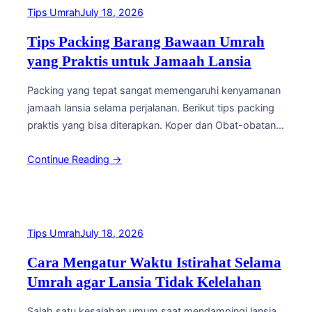
Tips Umrah
July 18, 2026
Tips Packing Barang Bawaan Umrah
yang Praktis untuk Jamaah Lansia
Packing yang tepat sangat memengaruhi kenyamanan
jamaah lansia selama perjalanan. Berikut tips packing
praktis yang bisa diterapkan. Koper dan Obat-obatan
Gunakan koper dengan roda empat arah agar mudah
Continue Reading →
didorong tanpa perlu diangkat. Pisahkan obat-obatan
pribadi dalam tas kecil yang dibawa di tas jinjing, bukan
bagasi, agar mudah diakses kapan saja. Pakaian dan
Perlengkapan Kenyamanan Bawa…
Tips Umrah
July 18, 2026
Cara Mengatur Waktu Istirahat Selama
Umrah agar Lansia Tidak Kelelahan
Salah satu kesalahan umum saat mendampingi lansia