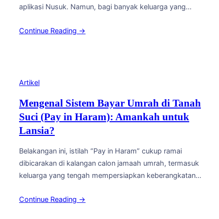
aplikasi Nusuk. Namun, bagi banyak keluarga yang
mendampingi jamaah lanjut usia, proses ini kadang
Continue Reading →
terasa membingungkan karena melibatkan teknologi
yang mungkin belum familiar bagi para orang tua.
Memahami alur pengurusan visa dan aplikasi Nusuk sejak
awal akan membantu perjalanan ibadah…
Artikel
Mengenal Sistem Bayar Umrah di Tanah
Suci (Pay in Haram): Amankah untuk
Lansia?
Belakangan ini, istilah “Pay in Haram” cukup ramai
dibicarakan di kalangan calon jamaah umrah, termasuk
keluarga yang tengah mempersiapkan keberangkatan
orang tua atau kerabat lanjut usia. Skema ini menawarkan
Continue Reading →
kemudahan berupa pembayaran sebagian biaya umrah
dilakukan setelah jamaah tiba di Tanah Suci, bukan lunas