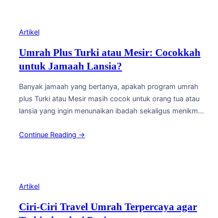
di awal. Bagi sebagian orang, sistem ini terdengar praktis,
namun bagi…
Artikel
Umrah Plus Turki atau Mesir: Cocokkah
untuk Jamaah Lansia?
Banyak jamaah yang bertanya, apakah program umrah
plus Turki atau Mesir masih cocok untuk orang tua atau
lansia yang ingin menunaikan ibadah sekaligus menikmati
wisata religi di negeri para nabi? Pertanyaan ini wajar,
Continue Reading →
mengingat perjalanan umrah plus biasanya melibatkan
durasi lebih panjang, perpindahan kota yang lebih sering,
serta aktivitas berjalan kaki yang tidak sedikit. Namun…
Artikel
Ciri-Ciri Travel Umrah Terpercaya agar