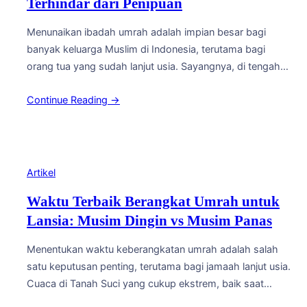
Terhindar dari Penipuan
Menunaikan ibadah umrah adalah impian besar bagi
banyak keluarga Muslim di Indonesia, terutama bagi
orang tua yang sudah lanjut usia. Sayangnya, di tengah
tingginya animo masyarakat untuk berangkat umrah,
Continue Reading →
masih saja bermunculan kasus penipuan travel yang
merugikan calon jamaah, mulai dari keberangkatan yang
tertunda hingga dana yang tidak jelas kejelasannya. Agar
keluarga tercinta dapat berangkat…
Artikel
Waktu Terbaik Berangkat Umrah untuk
Lansia: Musim Dingin vs Musim Panas
Menentukan waktu keberangkatan umrah adalah salah
satu keputusan penting, terutama bagi jamaah lanjut usia.
Cuaca di Tanah Suci yang cukup ekstrem, baik saat
musim panas maupun musim dingin, tentu memberi