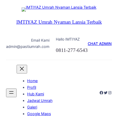
Skip
to
content
IMTIYAZ Umrah Nyaman Lansia Terbaik
Hallo IMTIYAZ
Email Kami
CHAT ADMIN
admin@pastiumrah.com
0811-277-6543
Home
Profil
Faceboo
Twitter
Inst
Hub Kami
Jadwal Umrah
Galeri
Google Maps