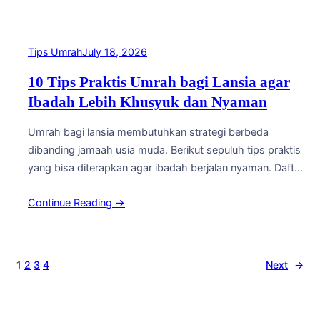
travel dalam menangani jamaah lansia secara spesifik,
bukan hanya jumlah jamaah yang…
Tips Umrah
July 18, 2026
10 Tips Praktis Umrah bagi Lansia agar
Ibadah Lebih Khusyuk dan Nyaman
Umrah bagi lansia membutuhkan strategi berbeda
dibanding jamaah usia muda. Berikut sepuluh tips praktis
yang bisa diterapkan agar ibadah berjalan nyaman. Daftar
Tips 1. Pilih paket yang menyediakan hotel dekat masjid
Continue Reading →
untuk meminimalkan jarak jalan kaki. 2. Gunakan alas kaki
yang nyaman dan anti-slip. 3. Bawa obat-obatan pribadi
dalam jumlah cukup beserta salinan resep dokter.…
1
2
3
4
Next
→