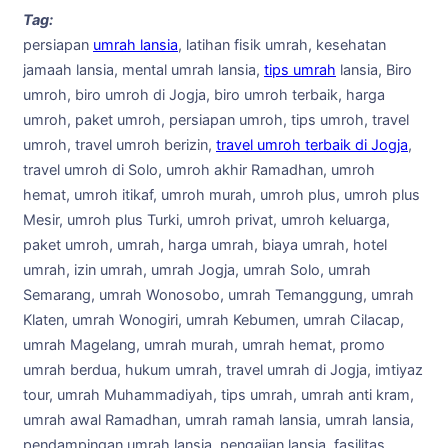
Tag:
persiapan
umrah lansia
, latihan fisik umrah, kesehatan
jamaah lansia, mental umrah lansia,
tips umrah
lansia, Biro
umroh, biro umroh di Jogja, biro umroh terbaik, harga
umroh, paket umroh, persiapan umroh, tips umroh, travel
umroh, travel umroh berizin,
travel umroh terbaik di Jogja
,
travel umroh di Solo, umroh akhir Ramadhan, umroh
hemat, umroh itikaf, umroh murah, umroh plus, umroh plus
Mesir, umroh plus Turki, umroh privat, umroh keluarga,
paket umroh, umrah, harga umrah, biaya umrah, hotel
umrah, izin umrah, umrah Jogja, umrah Solo, umrah
Semarang, umrah Wonosobo, umrah Temanggung, umrah
Klaten, umrah Wonogiri, umrah Kebumen, umrah Cilacap,
umrah Magelang, umrah murah, umrah hemat, promo
umrah berdua, hukum umrah, travel umrah di Jogja, imtiyaz
tour, umrah Muhammadiyah, tips umrah, umrah anti kram,
umrah awal Ramadhan, umrah ramah lansia, umrah lansia,
pendampingan umrah lansia, pengajian lansia, fasilitas