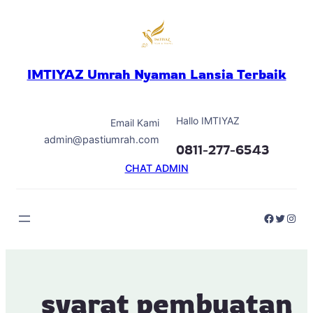
Skip
to
content
IMTIYAZ Umrah Nyaman Lansia Terbaik
Hallo IMTIYAZ
Email Kami
admin@pastiumrah.com
0811-277-6543
CHAT ADMIN
Faceboo
Twitter
Inst
syarat pembuatan