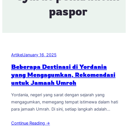
paspor
Artikel
January 16, 2025
Beberapa Destinasi di Yordania
yang Mengagumkan, Rekomendasi
untuk Jamaah Umroh
Yordania, negeri yang sarat dengan sejarah yang
mengagumkan, memegang tempat istimewa dalam hati
para jamaah Umrah. Di sini, setiap langkah adalah
perjalanan spiritual yang memungkinkan kita untuk
Continue Reading →
menyelami makna yang mendalam dari agama Islam.