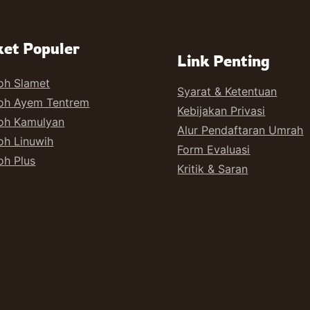
et Populer
Link Penting
oh Slamet
Syarat & Ketentuan
oh Ayem Tentrem
Kebijakan Privasi
oh Kamulyan
Alur Pendaftaran Umrah
h Linuwih
Form Evaluasi
h Plus
Kritik & Saran