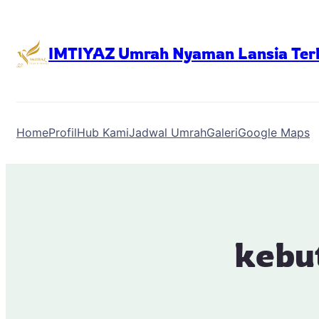
Skip
to
IMTIYAZ Umrah Nyaman Lansia Ter
content
Home
Profil
Hub Kami
Jadwal Umrah
Galeri
Google Maps
kebu