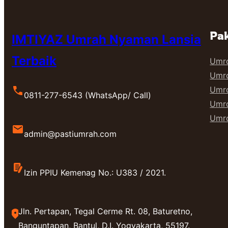
Pak
IMTIYAZ Umrah Nyaman Lansia
Terbaik
Umr
Umr
Umr
0811-277-6543 (WhatsApp/ Call)
Umro
Umro
admin@pastiumrah.com
Izin PPIU Kemenag No.: U383 / 2021.
Jln. Pertapan, Tegal Cerme Rt. 08, Baturetno,
Banguntapan, Bantul, D.I. Yogyakarta, 55197.