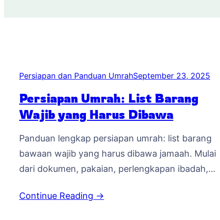
Persiapan dan Panduan Umrah
September 23, 2025
Persiapan Umrah: List Barang
Wajib yang Harus Dibawa
Panduan lengkap persiapan umrah: list barang
bawaan wajib yang harus dibawa jamaah. Mulai
dari dokumen, pakaian, perlengkapan ibadah,
kesehatan, hingga tips praktis. Umrah adalah
Continue Reading →
perjalanan ibadah yang membutuhkan persiapa
matang, baik secara fisik, mental, maupun