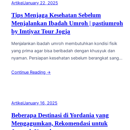
Artikel
January 22, 2025
Tips Menjaga Kesehatan Sebelum
Menjalankan Ibadah Umroh | pastiumroh
by Imtiyaz Tour Jogja
Menjalankan ibadah umroh membutuhkan kondisi fisik
yang prima agar bisa beribadah dengan khusyuk dan
nyaman. Persiapan kesehatan sebelum berangkat sangat
penting, terutama mengingat perjalanan panjang dan
Continue Reading →
perubahan cuaca di Tanah Suci. Berikut beberapa tips
menjaga kesehatan sebelum berangkat umroh: 1.
Menjaga Pola Makan Sehat Sebelum keberangkatan,
pastikan Anda mengonsumsi makanan bergizi yang
mengandung protein, vitamin,…
Artikel
January 16, 2025
Beberapa Destinasi di Yordania yang
Mengagumkan, Rekomendasi untuk