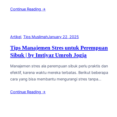
makanan bergizi – Perbanyak sayur, buah, protein tanpa
Continue Reading →
lemak, dan serat.✅ Kurangi garam, gula, dan lemak jenuh
– Ini membantu menjaga tekanan darah dan kadar gula
tetap stabil.✅ Perbanyak…
Artikel
, 
Tips Muslimah
January 22, 2025
Tips Manajemen Stres untuk Perempuan
Sibuk | by Imtiyaz Umroh Jogja
Manajemen stres ala perempuan sibuk perlu praktis dan
efektif, karena waktu mereka terbatas. Berikut beberapa
cara yang bisa membantu mengurangi stres tanpa
mengganggu rutinitas: 1. Terapkan “Me Time” Singkat
Continue Reading →
Tapi Bermakna 2. Prioritaskan & Delegasikan 3.
Manajemen Waktu yang Fleksibel 4. Teknik Relaksasi
Cepat 5. Jangan Lupa Minta Bantuan 6. Jaga Pola Hidup
Sehat Manajemen…