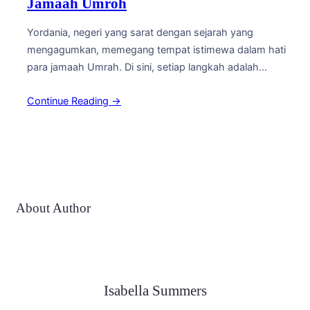
Jamaah Umroh
Yordania, negeri yang sarat dengan sejarah yang
mengagumkan, memegang tempat istimewa dalam hati
para jamaah Umrah. Di sini, setiap langkah adalah
perjalanan spiritual yang memungkinkan kita untuk
Continue Reading →
menyelami makna yang mendalam dari agama Islam.
Mari kita telusuri rute ziarah spiritual yang akan
membimbing Anda melewati destinasi-destinasi yang
memukau di Yordania: 1. Amman: Pusat Spiritual dan…
About Author
Isabella Summers