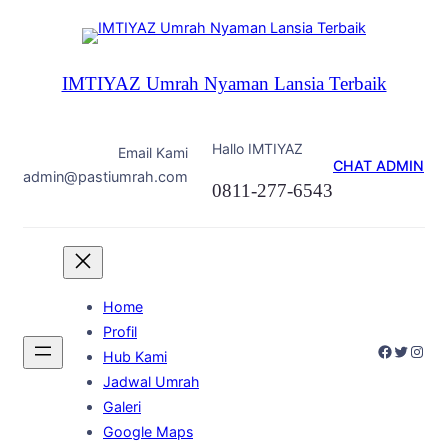
Skip
to
content
IMTIYAZ Umrah Nyaman Lansia Terbaik
Hallo IMTIYAZ
Email Kami
CHAT ADMIN
admin@pastiumrah.com
0811-277-6543
Home
Profil
Faceboo
Twitter
Inst
Hub Kami
Jadwal Umrah
Galeri
Google Maps