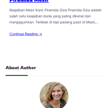
Keajaiban Mesir Kuno Piramida Giza Piramida Giza adalah
salah satu keajaiban dunia yang paling dikenal dan
mengagumkan. Terletak di tepi padang pasir di Mesir,
piramida ini merupakan monume monumental yang
Continue Reading →
memiliki sejarah yang kaya dan misteri yang masih belum
terpecahkan hingga saat ini. Piramida Giza juga dikenal
sebagai Piramida Agung dan dinyatakan sebagai salah
satu…
About Author