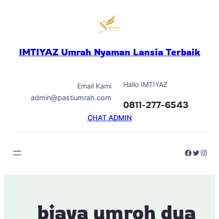
Skip
to
content
IMTIYAZ Umrah Nyaman Lansia Terbaik
Hallo IMTIYAZ
Email Kami
admin@pastiumrah.com
0811-277-6543
CHAT ADMIN
Faceboo
Twitter
Inst
biaya umroh dua