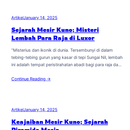
peradaban Mesir kuno. Keajaiban Arsitektur Mesir Sejarah
Kuil Karnak…
Artikel
January 14, 2025
Sejarah Mesir Kuno; Misteri
Lembah Para Raja di Luxor
“Misterius dan ikonik di dunia. Tersembunyi di dalam
tebing-tebing gurun yang kasar di tepi Sungai Nil, lembah
ini adalah tempat peristirahatan abadi bagi para raja dan
ratu Mesir Kuno selama berabad-abad. Dalam artikel ini,
Continue Reading →
kita akan mengungkap beberapa misteri menarik yang
mengelilingi Lembah Para Raja di Luxor, Mesir”. Proses
Pembuatan Lembah Salah satu misteri terbesar…
Artikel
January 14, 2025
Keajaiban Mesir Kuno; Sejarah
Piramida Mesir