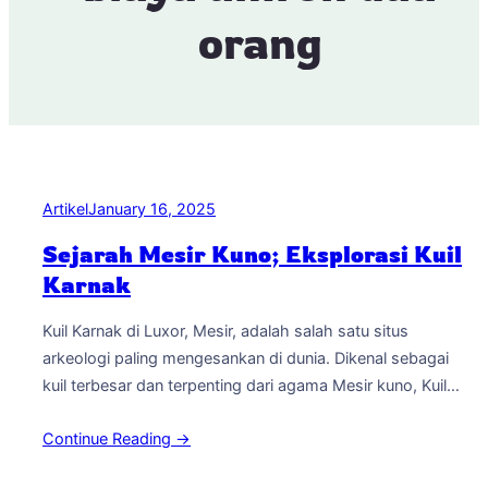
orang
Artikel
January 16, 2025
Sejarah Mesir Kuno; Eksplorasi Kuil
Karnak
Kuil Karnak di Luxor, Mesir, adalah salah satu situs
arkeologi paling mengesankan di dunia. Dikenal sebagai
kuil terbesar dan terpenting dari agama Mesir kuno, Kuil
Karnak memukau para pengunjung dengan kekayaan
Continue Reading →
arsitektur megahnya. Terletak di tepi timur Sungai Nil, kuil
ini merupakan lambang kebesaran dan keagungan