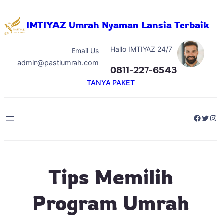
Skip
to
IMTIYAZ Umrah Nyaman Lansia Terbaik
content
Hallo IMTIYAZ 24/7
Email Us
admin@pastiumrah.com
0811-227-6543
TANYA PAKET
Facebo
Twitt
Ins
Tips Memilih
Program Umrah