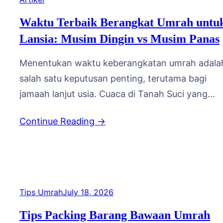
Namun…
Waktu Terbaik Berangkat Umrah untu
Lansia: Musim Dingin vs Musim Panas
Menentukan waktu keberangkatan umrah adala
salah satu keputusan penting, terutama bagi
jamaah lanjut usia. Cuaca di Tanah Suci yang
cukup ekstrem, baik saat musim panas maupun
Continue Reading →
musim dingin, tentu memberi pengaruh berbeda
terhadap kenyamanan selama beribadah. Bagi
keluarga yang hendak memberangkatkan orang
tua tercinta, memahami karakteristik masing-
masing musim akan membantu mempersiapkan
Tips Umrah
July 18, 2026
perjalanan dengan lebih matang.…
Tips Packing Barang Bawaan Umrah