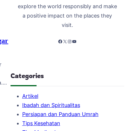
explore the world responsibly and make
 di
a positive impact on the places they
r
visit.
gar
Facebook
X
Instagram
YouTube
r
Categories
a.
Artikel
a
Ibadah dan Spiritualitas
Persiapan dan Panduan Umrah
Tips Kesehatan
ng