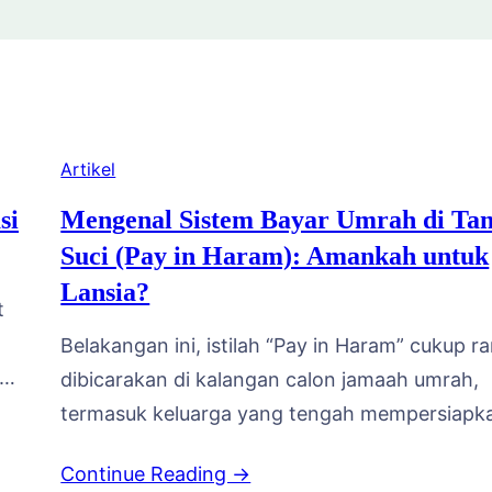
Artikel
si
Mengenal Sistem Bayar Umrah di Ta
Suci (Pay in Haram): Amankah untuk
Lansia?
t
Belakangan ini, istilah “Pay in Haram” cukup r
ak
dibicarakan di kalangan calon jamaah umrah,
termasuk keluarga yang tengah mempersiapk
a
keberangkatan orang tua atau kerabat lanjut u
Continue Reading →
ar
Skema ini menawarkan kemudahan berupa