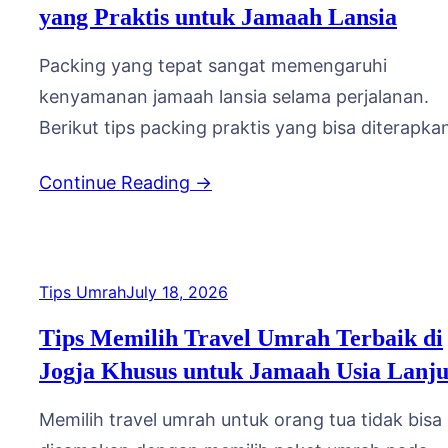
yang Praktis untuk Jamaah Lansia
Packing yang tepat sangat memengaruhi
kenyamanan jamaah lansia selama perjalanan.
Berikut tips packing praktis yang bisa diterapka
Koper dan Obat-obatan Gunakan koper dengan
Continue Reading →
roda empat arah agar mudah didorong tanpa
perlu diangkat. Pisahkan obat-obatan pribadi
dalam tas kecil yang dibawa di tas jinjing, bukan
bagasi, agar mudah diakses kapan saja. Pakaian
Tips Umrah
July 18, 2026
dan Perlengkapan Kenyamanan Bawa…
Tips Memilih Travel Umrah Terbaik di
Jogja Khusus untuk Jamaah Usia Lanju
Memilih travel umrah untuk orang tua tidak bisa