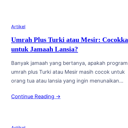
bagi para orang tua. Memahami alur pengurusa
visa dan aplikasi Nusuk sejak awal akan
membantu perjalanan ibadah…
Artikel
Umrah Plus Turki atau Mesir: Cocokk
untuk Jamaah Lansia?
Banyak jamaah yang bertanya, apakah program
umrah plus Turki atau Mesir masih cocok untuk
orang tua atau lansia yang ingin menunaikan
ibadah sekaligus menikmati wisata religi di neger
Continue Reading →
para nabi? Pertanyaan ini wajar, mengingat
perjalanan umrah plus biasanya melibatkan dura
lebih panjang, perpindahan kota yang lebih seri
serta aktivitas berjalan kaki yang tidak sedikit.
Artikel