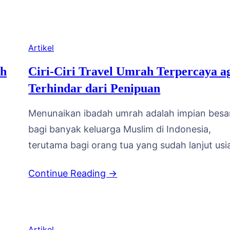
n
pembayaran sebagian biaya umrah dilakukan
setelah jamaah tiba di Tanah Suci, bukan lunas
awal. Bagi sebagian orang, sistem ini terdenga
Artikel
praktis, namun bagi…
ah
Ciri-Ciri Travel Umrah Terpercaya a
Terhindar dari Penipuan
Menunaikan ibadah umrah adalah impian besa
bagi banyak keluarga Muslim di Indonesia,
terutama bagi orang tua yang sudah lanjut usi
i
Sayangnya, di tengah tingginya animo
Continue Reading →
masyarakat untuk berangkat umrah, masih saj
si
bermunculan kasus penipuan travel yang
ng,
merugikan calon jamaah, mulai dari
keberangkatan yang tertunda hingga dana ya
Artikel