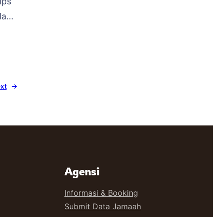
ips
lan
s
-
xt
→
Agensi
Informasi & Booking
Submit Data Jamaah