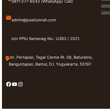
0811-277-6543 (WhatsApp/ Call)
Umro
Umro
admin@pastiumrah.com
Izin PPIU Kemenag No.: U383 / 2021.
Jln. Pertapan, Tegal Cerme Rt. 08, Baturetno,
Banguntapan, Bantul, D.I. Yogyakarta, 55197.
Facebook
YouTube
Instagram