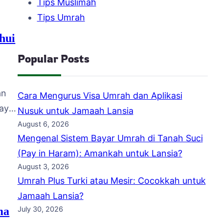
Tips Muslimah
a
Tips Umrah
hui
Popular Posts
an
Cara Mengurus Visa Umrah dan Aplikasi
aya.
Nusuk untuk Jamaah Lansia
August 6, 2026
Mengenal Sistem Bayar Umrah di Tanah Suci
ket
(Pay in Haram): Amankah untuk Lansia?
ur
August 3, 2026
ahas
Umrah Plus Turki atau Mesir: Cocokkah untuk
ta
Jamaah Lansia?
ma
July 30, 2026