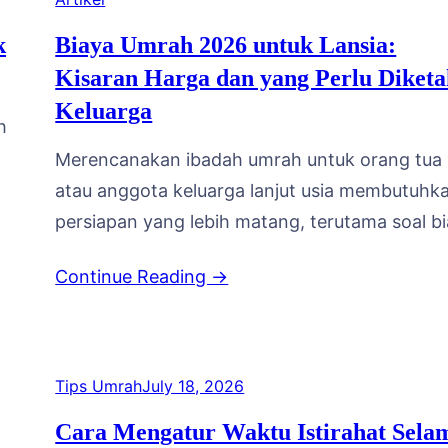
tidak jelas kejelasannya. Agar keluarga tercint
k
Biaya Umrah 2026 untuk Lansia:
dapat berangkat…
Kisaran Harga dan yang Perlu Diketa
Keluarga
h
Merencanakan ibadah umrah untuk orang tua
atau anggota keluarga lanjut usia membutuhk
persiapan yang lebih matang, terutama soal bi
Memasuki tahun 2026, banyak keluarga mulai
Continue Reading →
mencari informasi mengenai kisaran harga pa
umrah lansia agar bisa menabung dan mengat
jadwal dengan tenang. Artikel ini akan memb
gambaran biaya umrah 2026 khusus lansia ser
Tips Umrah
July 18, 2026
hal-hal penting yang…
Cara Mengatur Waktu Istirahat Sela