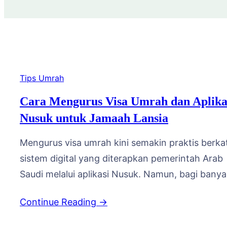
Tips Umrah
Cara Mengurus Visa Umrah dan Aplika
Nusuk untuk Jamaah Lansia
Mengurus visa umrah kini semakin praktis berka
sistem digital yang diterapkan pemerintah Arab
Saudi melalui aplikasi Nusuk. Namun, bagi bany
keluarga yang mendampingi jamaah lanjut usia,
Continue Reading →
proses ini kadang terasa membingungkan karen
melibatkan teknologi yang mungkin belum famili