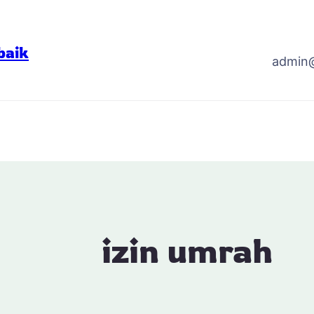
baik
admin
izin umrah