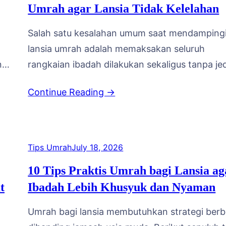
Umrah agar Lansia Tidak Kelelahan
Salah satu kesalahan umum saat mendamping
lansia umrah adalah memaksakan seluruh
n.
rangkaian ibadah dilakukan sekaligus tanpa je
Padahal, pengaturan waktu istirahat yang bai
Continue Reading →
justru membuat ibadah lebih optimal. Atur Wak
Tidur dan Ibadah Malam Idealnya, jamaah lans
diberi waktu tidur cukup sebelum shalat Subu
dan tidak dipaksakan mengikuti seluruh ibada
Tips Umrah
July 18, 2026
sunnah malam hari secara berturut-turut.…
10 Tips Praktis Umrah bagi Lansia ag
t
Ibadah Lebih Khusyuk dan Nyaman
Umrah bagi lansia membutuhkan strategi ber