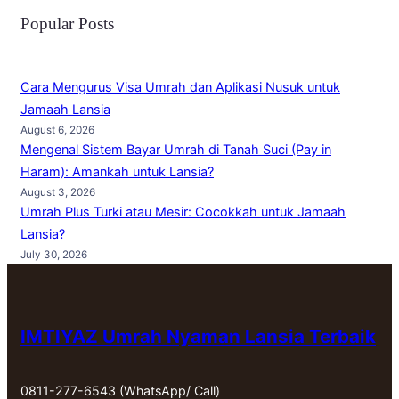
Popular Posts
Cara Mengurus Visa Umrah dan Aplikasi Nusuk untuk
Jamaah Lansia
August 6, 2026
Mengenal Sistem Bayar Umrah di Tanah Suci (Pay in
Haram): Amankah untuk Lansia?
August 3, 2026
Umrah Plus Turki atau Mesir: Cocokkah untuk Jamaah
Lansia?
July 30, 2026
IMTIYAZ Umrah Nyaman Lansia Terbaik
0811-277-6543 (WhatsApp/ Call)