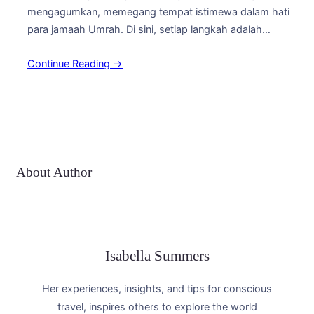
mengagumkan, memegang tempat istimewa dalam hati
para jamaah Umrah. Di sini, setiap langkah adalah
perjalanan spiritual yang memungkinkan kita untuk
Continue Reading →
menyelami makna yang mendalam dari agama Islam.
Mari kita telusuri rute ziarah spiritual yang akan
membimbing Anda melewati destinasi-destinasi yang
memukau di Yordania: 1. Amman: Pusat Spiritual dan…
About Author
Isabella Summers
Her experiences, insights, and tips for conscious
travel, inspires others to explore the world