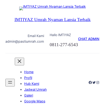
Skip
to
content
IMTIYAZ Umrah Nyaman Lansia Terbaik
Hallo IMTIYAZ
Email Kami
CHAT ADMIN
admin@pastiumrah.com
0811-277-6543
Home
Profil
Faceboo
Twitter
Inst
Hub Kami
Jadwal Umrah
Galeri
Google Maps