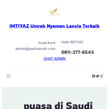
Skip
to
content
IMTIYAZ Umrah Nyaman Lansia Terbaik
Hallo IMTIYAZ
Email Kami
admin@pastiumrah.com
0811-277-6543
CHAT ADMIN
Faceboo
Twitter
Inst
puasa di Saudi