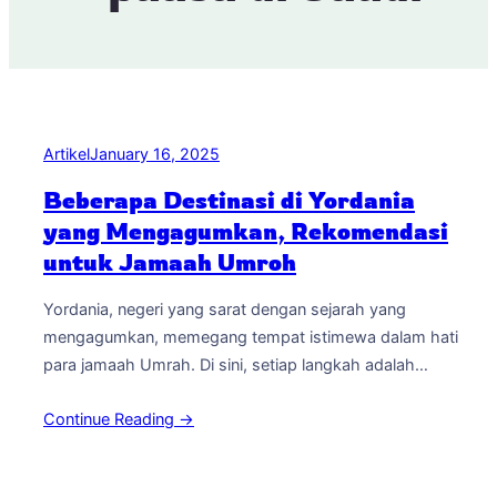
Artikel
January 16, 2025
Beberapa Destinasi di Yordania
yang Mengagumkan, Rekomendasi
untuk Jamaah Umroh
Yordania, negeri yang sarat dengan sejarah yang
mengagumkan, memegang tempat istimewa dalam hati
para jamaah Umrah. Di sini, setiap langkah adalah
perjalanan spiritual yang memungkinkan kita untuk
Continue Reading →
menyelami makna yang mendalam dari agama Islam.
Mari kita telusuri rute ziarah spiritual yang akan
membimbing Anda melewati destinasi-destinasi yang